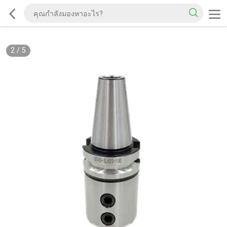
2
/
5