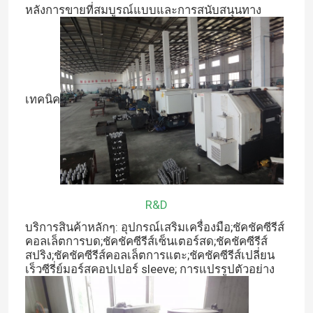
หลังการขายที่สมบูรณ์แบบและการสนับสนุนทาง
เทคนิค
R&D
บริการสินค้าหลักๆ: อุปกรณ์เสริมเครื่องมือ;ชัคชัคซีรีส์
คอลเล็ตการบด;ชัคชัคซีรีส์เซ็นเตอร์สด;ชัคชัคซีรีส์
สปริง;ชัคชัคซีรีส์คอลเล็ตการแตะ;ชัคชัคซีรีส์เปลี่ยน
เร็วซีรี่ย์มอร์สคอปเปอร์ sleeve; การแปรรูปตัวอย่าง