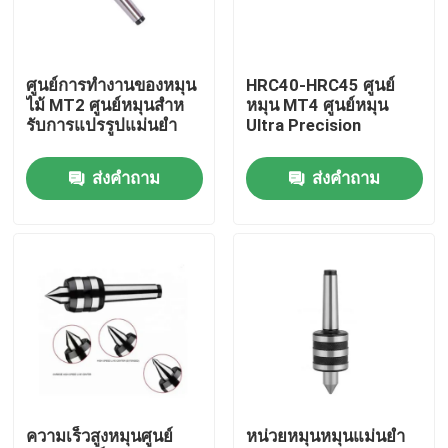
เกี่ยวกับเรา
ศูนย์การทํางานของหมุน
HRC40-HRC45 ศูนย์
ไม้ MT2 ศูนย์หมุนสําห
หมุน MT4 ศูนย์หมุน
ทัวร์โรงงาน
รับการแปรรูปแม่นยํา
Ultra Precision
ส่งคำถาม
ส่งคำถาม
ควบคุมคุณภาพ
ติดต่อเรา
ขอใบเสนอราคา
ที่จับเครื่องมือ BT
ความเร็วสูงหมุนศูนย์
หน่วยหมุนหมุนแม่นยํา
หัวจับเครื่องมือ SK