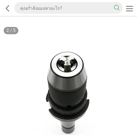
2
/
5