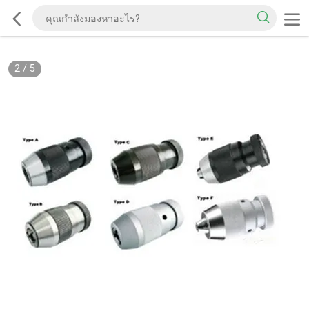
2
/
5