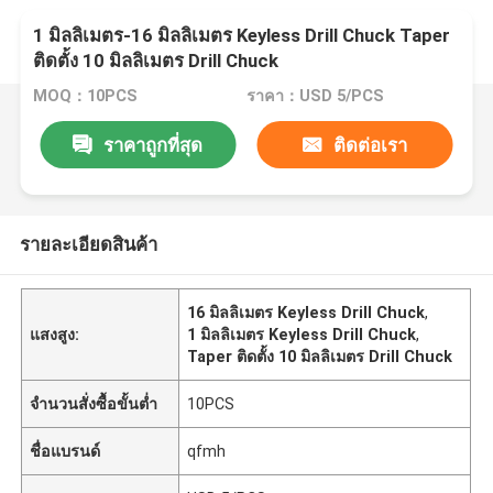
1 มิลลิเมตร-16 มิลลิเมตร Keyless Drill Chuck Taper
ติดตั้ง 10 มิลลิเมตร Drill Chuck
MOQ：10PCS
ราคา：USD 5/PCS
ราคาถูกที่สุด
ติดต่อเรา
รายละเอียดสินค้า
16 มิลลิเมตร Keyless Drill Chuck
,
แสงสูง:
1 มิลลิเมตร Keyless Drill Chuck
,
Taper ติดตั้ง 10 มิลลิเมตร Drill Chuck
จำนวนสั่งซื้อขั้นต่ำ
10PCS
ชื่อแบรนด์
qfmh